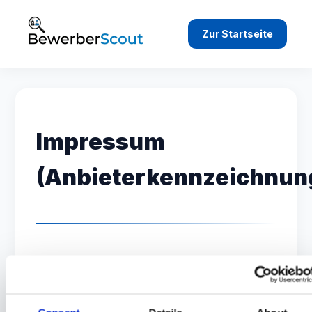
Zur Startseite
Impressum
(Anbieterkennzeichnun
1. Angaben gemäß
Telemediengesetz (TMG)