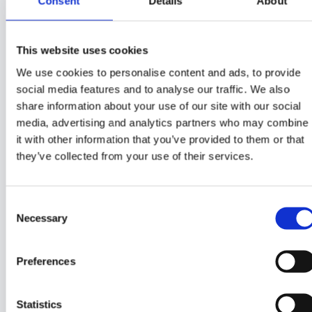
Consent
Details
About
TD Strategieberatung & Marketing
Thomas Dziuba
Kampstraße 2
This website uses cookies
31188 Holle
We use cookies to personalise content and ads, to provide
social media features and to analyse our traffic. We also
share information about your use of our site with our social
2. Kontakt
media, advertising and analytics partners who may combine
it with other information that you’ve provided to them or that
Telefon:
0160 154 04 23
they’ve collected from your use of their services.
E-Mail:
thomas@bewerberscout.net
Steuernummer:
30/110/03027
Consent
USt-ID-Nummer:
DE458479628
Necessary
Selection
3. Verantwortlich für den
Preferences
Inhalt nach § 55 Abs. 2
Statistics
Medienstaatsvertrag (MStV)