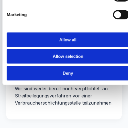
Thomas Dziuba
Marketing
Kampstraße 2
31188 Holle
Allow all
4. Streitbeilegung
Allow selection
Die Europäische Kommission stellt eine
Plattform zur Online-Streitbeilegung (OS)
Deny
bereit:
https://ec.europa.eu/consumers/odr/
Wir sind weder bereit noch verpflichtet, an
Streitbeilegungsverfahren vor einer
Verbraucherschlichtungsstelle teilzunehmen.